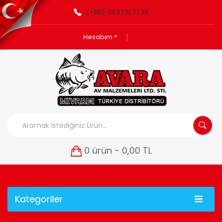
(+90)-553 170 77 36
Hesabım
0 ürün - 0,00 TL
Kategoriler