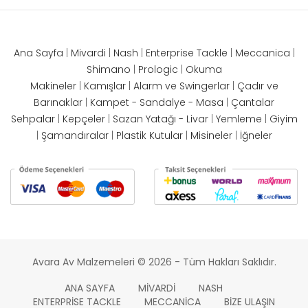
Ana Sayfa
|
Mivardi
|
Nash
|
Enterprise Tackle
|
Meccanica
|
Shimano
|
Prologic
|
Okuma
Makineler
|
Kamışlar
|
Alarm ve Swingerlar
|
Çadır ve
Barınaklar
|
Kampet - Sandalye - Masa
|
Çantalar
Sehpalar
|
Kepçeler
|
Sazan Yatağı - Livar
|
Yemleme
|
Giyim
|
Şamandıralar
|
Plastik Kutular
|
Misineler
|
İğneler
Avara Av Malzemeleri © 2026 - Tüm Hakları Saklıdır.
ANA SAYFA
MIVARDI
NASH
ENTERPRISE TACKLE
MECCANICA
BIZE ULAŞIN