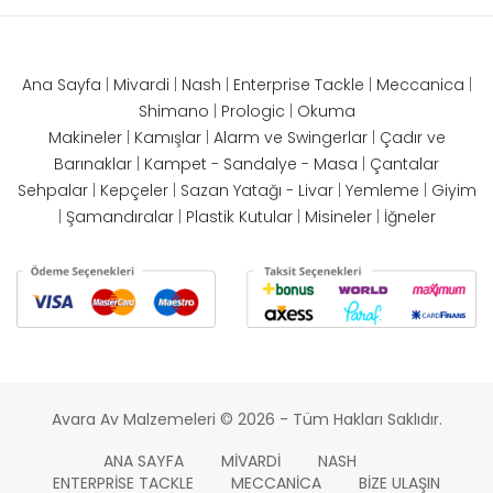
Ana Sayfa
|
Mivardi
|
Nash
|
Enterprise Tackle
|
Meccanica
|
Shimano
|
Prologic
|
Okuma
Makineler
|
Kamışlar
|
Alarm ve Swingerlar
|
Çadır ve
Barınaklar
|
Kampet - Sandalye - Masa
|
Çantalar
Sehpalar
|
Kepçeler
|
Sazan Yatağı - Livar
|
Yemleme
|
Giyim
|
Şamandıralar
|
Plastik Kutular
|
Misineler
|
İğneler
Avara Av Malzemeleri © 2026 - Tüm Hakları Saklıdır.
ANA SAYFA
MIVARDI
NASH
ENTERPRISE TACKLE
MECCANICA
BIZE ULAŞIN