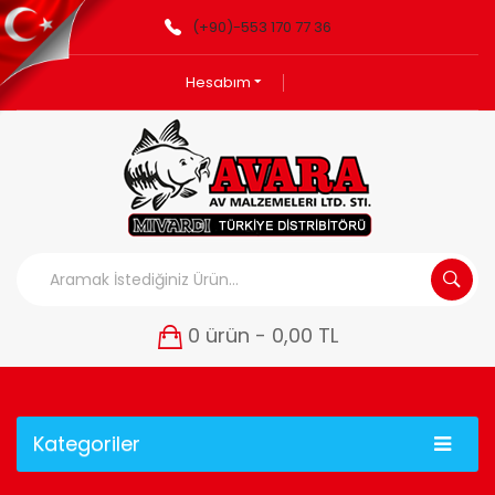
(+90)-553 170 77 36
Hesabım
0 ürün - 0,00 TL
Kategoriler