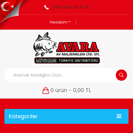
(+90)-553 170 77 36
Hesabım
0 ürün - 0,00 TL
Kategoriler