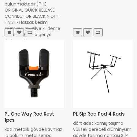
bulunmaktadır.)THE
ORIGINAL QUICK RELEASE
CONNECTOR BLACK NIGHT
FINISH• Hassas kesim
alüminyum• Bilye kilitleme
sistemi• Anında geriye
doğru çekip açma•
İnanılmaz derecede güve..
800,00 TL
PL One Way Rod Rest
PL Slp Rod Pod 4 Rods
1pcs
dört adet kamış taşıma
katı metalik gövde kaymaz
yüksek dereceli alüminyum
iç bölüm metal sehpa
gövde taşıma çantası SLP