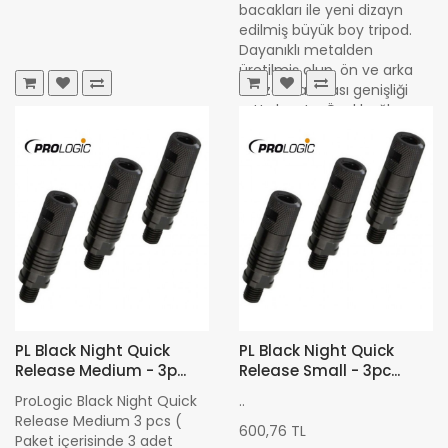
bacakları ile yeni dizayn
edilmiş büyük boy tripod.
Dayanıklı metalden
üretilmiş olup, ön ve arka
buzzer bar arası genişliği
arttırılmıştır. Özel bağla..
9.660,00 TL
PL Black Night Quick
PL Black Night Quick
Release Medium - 3p...
Release Small - 3pc...
ProLogic Black Night Quick
..
Release Medium 3 pcs (
600,76 TL
Paket içerisinde 3 adet