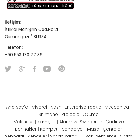
İletişim:
İstiklal Mah.Şirin Cad.No:21
Osmangazi / BURSA
Telefon:
+90 553 170 77 36
Ana Sayfa
|
Mivardi
|
Nash
|
Enterprise Tackle
|
Meccanica
|
Shimano
|
Prologic
|
Okuma
Makineler
|
Kamışlar
|
Alarm ve Swingerlar
|
Çadır ve
Barınaklar
|
Kampet - Sandalye - Masa
|
Çantalar
Sehpalar
|
Kepçeler
|
Sazan Yatağı - Livar
|
Yemleme
|
Giyim