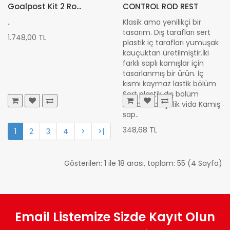
Goalpost Kit 2 Ro...
CONTROL ROD REST
..
Klasik ama yenilikçi bir
tasarım. Dış tarafları sert
1.748,00 TL
plastik iç tarafları yumuşak
kauçuktan üretilmiştir.İki
farklı saplı kamışlar için
tasarlanmış bir ürün. İç
kısmı kaymaz lastik bölüm
Sert plastik dış bölüm
Paslanmaz çelik vida Kamış
sap..
348,68 TL
1
2
3
4
>
>|
Gösterilen: 1 ile 18 arası, toplam: 55 (4 Sayfa)
Email Listemize Sizde Kayıt Olun