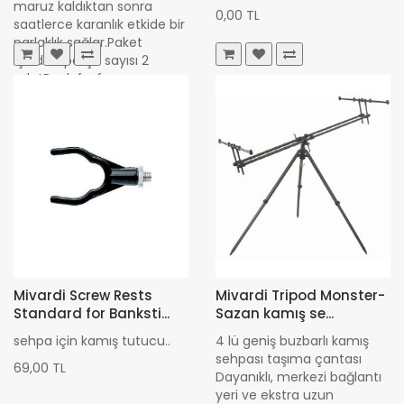
maruz kaldıktan sonra
0,00 TL
saatlerce karanlık etkide bir
parlaklık sağlar.Paket
içindeki parça sayısı 2
adetRenk fosfo..
320,00 TL
Mivardi Screw Rests
Mivardi Tripod Monster-
Standard for Banksti...
Sazan kamış se...
sehpa için kamış tutucu..
4 lü geniş buzbarlı kamış
sehpası taşıma çantası
69,00 TL
Dayanıklı, merkezi bağlantı
yeri ve ekstra uzun