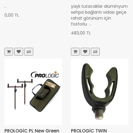
..
yaylı tutacaklar alüminyum
sehpa bağlantı vidası geçe
0,00 TL
rahat görünüm için
fosforlu ..
483,00 TL
PROLOGİC PL New Green
PROLOGİC TWIN