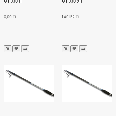
GT 330 H
GT 330 XH
..
..
0,00 TL
1.491,52 TL