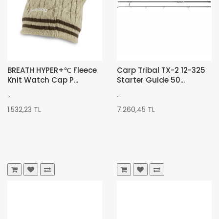
BREATH HYPER+℃ Fleece
Carp Tribal TX-2 12-325
Knit Watch Cap P...
Starter Guide 50...
..
..
1.532,23 TL
7.260,45 TL