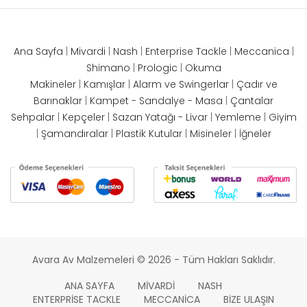
Ana Sayfa
|
Mivardi
|
Nash
|
Enterprise Tackle
|
Meccanica
|
Shimano
|
Prologic
|
Okuma
Makineler
|
Kamışlar
|
Alarm ve Swingerlar
|
Çadır ve
Barınaklar
|
Kampet - Sandalye - Masa
|
Çantalar
Sehpalar
|
Kepçeler
|
Sazan Yatağı - Livar
|
Yemleme
|
Giyim
|
Şamandıralar
|
Plastik Kutular
|
Misineler
|
İğneler
Avara Av Malzemeleri © 2026 - Tüm Hakları Saklıdır.
ANA SAYFA
MIVARDI
NASH
ENTERPRISE TACKLE
MECCANICA
BIZE ULAŞIN