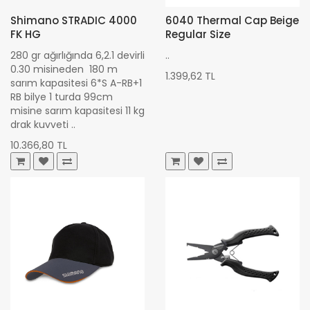
Shimano STRADIC 4000
6040 Thermal Cap Beige
FK HG
Regular Size
280 gr ağırlığında 6,2.1 devirli
..
0.30 misineden 180 m
1.399,62 TL
sarım kapasitesi 6*S A-RB+1
RB bilye 1 turda 99cm
misine sarım kapasitesi 11 kg
drak kuvveti ..
10.366,80 TL