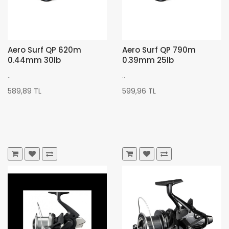
Aero Surf QP 620m
Aero Surf QP 790m
0.44mm 30lb
0.39mm 25lb
..
..
589,89 TL
599,96 TL