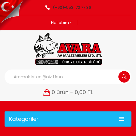
(+90)-553 170 77 36
Hesabım
0 ürün - 0,00 TL
Kategoriler