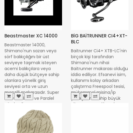
Beastmaster XC 14000
BİG BAİTRUNNER CI4+XT-
BLC
Beastmaster 14000,
Shimano'nun sazan veya
Baitrunner Ci4+ XTB-LC'nin
sörf balıkçılığını bir üst
birçok kişi tarafından
seviyeye taşımak isteyen
Shimano'nun nihai
acemi balıkçılara veya
Baitrunner makarası olduğu
daha düşük bütçeye sahip
iddia ediliyor. Efsanevi isim,
olanlara yönelik giriş
kullanımı kolay arkadan
seviyesi orta ve uzun
çalıştırma Freespool tesisi,
menzilli makarasıdır. Super
mükemmel misina/ip
Slow 5 salınım ve Paralel
yerleşimine sahip büyük
gövde gib..
ultra uzun avcılık makarası ..
8.904,00 TL
25.175,00 TL