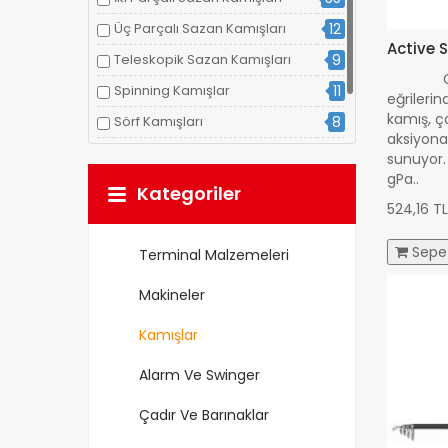
Üç Parçalı Sazan Kamışları
12
Active 
Teleskopik Sazan Kamışları
9
Gerekl
Spinning Kamışlar
11
eğrilerin
kamış, ç
Sörf Kamışları
8
aksiyona 
Göl Kamışları
4
sunuyor.
gPa..
Diğer Kamışlar
3
Kategoriler
524,16 TL
Sepe
Terminal Malzemeleri
Makineler
Kamışlar
Alarm Ve Swinger
Çadır Ve Barınaklar