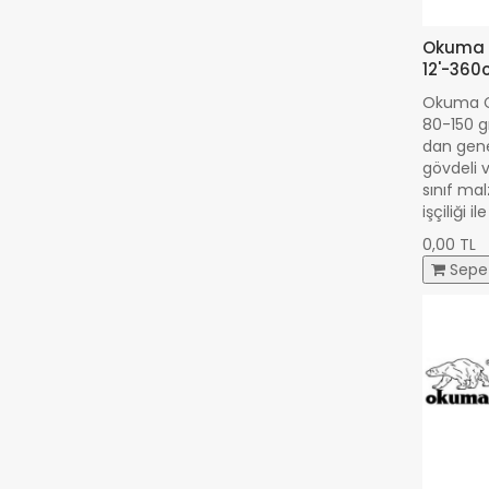
Okuma C
12'-360c
Okuma C
80-150 gr
dan gene
gövdeli v
sınıf m
işçiliği 
0,00 TL
Sepe