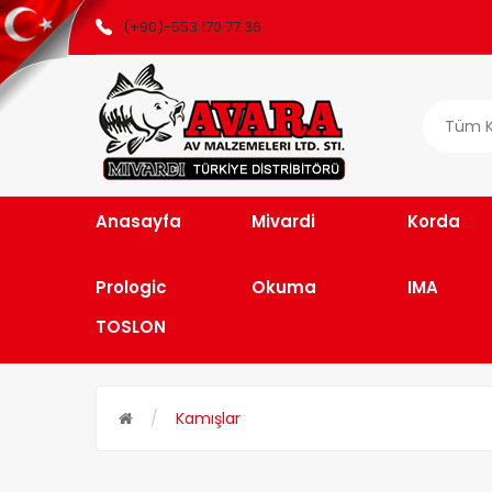
(+90)-553 170 77 36
Tüm K
Anasayfa
Mivardi
Korda
Prologic
Okuma
IMA
TOSLON
Kamışlar