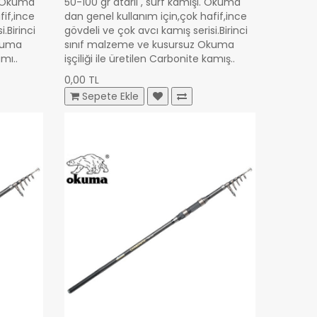
. Okuma'
50-100 gr atarlı , surf kamışı. Okuma'
fif,ince
dan genel kullanım için,çok hafif,ince
.Birinci
gövdeli ve çok avcı kamış serisi.Birinci
Okuma
sınıf malzeme ve kusursuz Okuma
amı..
işçiliği ile üretilen Carbonite kamış..
0,00 TL
Sepete Ekle