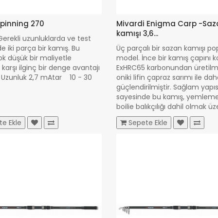
Spinning 270
Mivardi Enigma Carp -Saz
kamışı 3,6...
i uzunluklarda ve test
de iki parça bir kamış. Bu
Üç parçalı bir sazan kamışı pop
ok düşük bir maliyetle
model. İnce bir kamış çapını 
karşı ilginç bir denge avantajı
ExHRC65 karbonundan üretilmi
 Uzunluk 2,7 mAtar 10 - 30
oniki lifin çapraz sarımı ile da
güçlendirilmiştir. Sağlam yapıs
sayesinde bu kamış, yemlem
boilie balıkçılığı dahil olmak üze
0,00 TL
te Ekle
Sepete Ekle