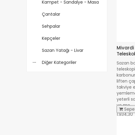
Kampet - Sandalye - Masa
Çantalar
Sehpalar
Kepçeler
Mivardi
Sazan Yatağı - Livar
Teleskob
Diğer Kategoriler
Sazan bal
teleskop
karbonun
liften ç
takviye e
yemleme 
yeterli s
ve mo..
Sepe
1.934,30 