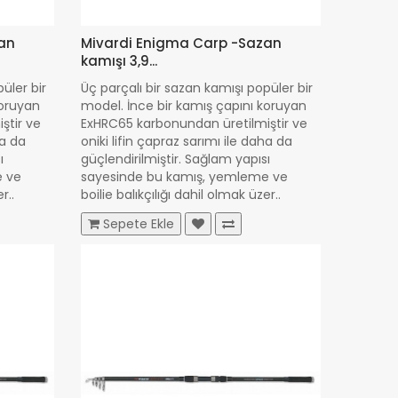
an
Mivardi Enigma Carp -Sazan
kamışı 3,9...
üler bir
Üç parçalı bir sazan kamışı popüler bir
koruyan
model. İnce bir kamış çapını koruyan
ştir ve
ExHRC65 karbonundan üretilmiştir ve
ha da
oniki lifin çapraz sarımı ile daha da
ı
güçlendirilmiştir. Sağlam yapısı
e ve
sayesinde bu kamış, yemleme ve
r..
boilie balıkçılığı dahil olmak üzer..
2.014,00 TL
Sepete Ekle