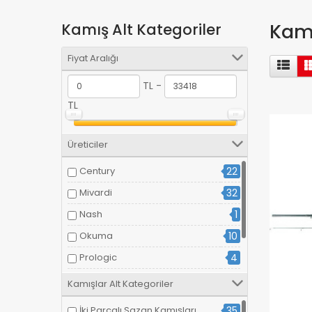
Kamı
Kamış Alt Kategoriler
Fiyat Aralığı
TL -
TL
Üreticiler
Century
22
Mivardi
32
Nash
1
Okuma
10
Prologic
4
Ron Thomson
2
Kamışlar Alt Kategoriler
Shimano
12
İki Parçalı Sazan Kamışları
35