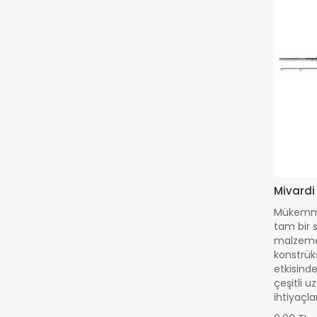
Mivardi
Mükemmel
tam bir 
malzemed
konstrüks
etkisind
çeşitli u
ihtiyaçla