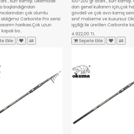
arlı , surf kamışı. Ülkemizde
100-200 gr atarlı , surf kamışı
a başlandığından
dan genel kullanım için,çok ha
anıcılarından çok olumlu
gövdeli ve çok avcı kamış serisi
aldığımız Carbonite Pro serisi
sınıf malzeme ve kusursuz 
tasarım harikası.Çok uzun
işçiliği ile üretilen Carbonite k
kapalı bo..
4.922,00 TL
te Ekle
Sepete Ekle