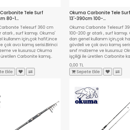
arbonite Tele Surf
Okuma Carbonite Tele Sur
m 80-1...
13'-390cm 100-...
arbonıte Telesurf 360 cm
Okuma Carbonıte Telesurf 3
 atarlı , surf kamışı. Okuma'
100-200 gr atarlı , surf kamışı
l kullanım için,çok hafif,ince
dan genel kullanım için,çok ha
e çok avcı kamış serisi.Birinci
gövdeli ve çok avcı kamış serisi
alzeme ve kusursuz Okuma
sınıf malzeme ve kusursuz 
ile üretilen Carbonite kamış..
işçiliği ile üretilen Carbonite k
0,00 TL
te Ekle
Sepete Ekle