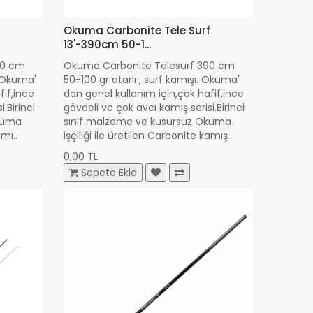
f
Okuma Carbonite Tele Surf
13'-390cm 50-1...
90 cm
Okuma Carbonıte Telesurf 390 cm
. Okuma'
50-100 gr atarlı , surf kamışı. Okuma'
fif,ince
dan genel kullanım için,çok hafif,ince
.Birinci
gövdeli ve çok avcı kamış serisi.Birinci
Okuma
sınıf malzeme ve kusursuz Okuma
amı..
işçiliği ile üretilen Carbonite kamış..
0,00 TL
Sepete Ekle