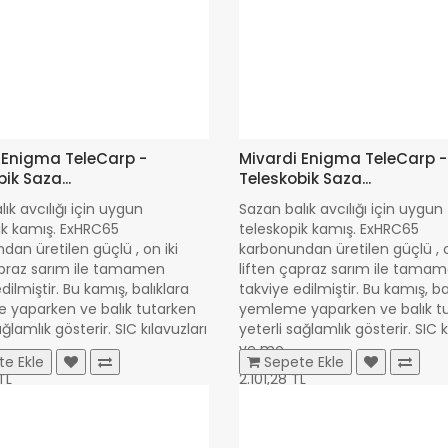
 Enigma TeleCarp -
Mivardi Enigma TeleCarp -
ik Saza...
Teleskobik Saza...
ık avcılığı için uygun
Sazan balık avcılığı için uygun
ik kamış. ExHRC65
teleskopik kamış. ExHRC65
dan üretilen güçlü , on iki
karbonundan üretilen güçlü , o
apraz sarım ile tamamen
liften çapraz sarım ile tama
dilmiştir. Bu kamış, balıklara
takviye edilmiştir. Bu kamış, ba
yaparken ve balık tutarken
yemleme yaparken ve balık t
ağlamlık gösterir. SIC kılavuzları
yeterli sağlamlık gösterir. SIC k
ve mo..
te Ekle
Sepete Ekle
TL
2.101,28 TL