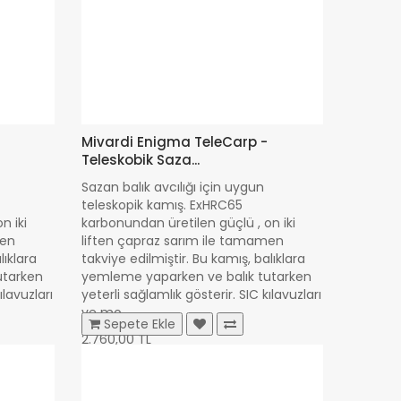
Mivardi Enigma TeleCarp -
Teleskobik Saza...
Sazan balık avcılığı için uygun
teleskopik kamış. ExHRC65
n iki
karbonundan üretilen güçlü , on iki
men
liften çapraz sarım ile tamamen
lıklara
takviye edilmiştir. Bu kamış, balıklara
utarken
yemleme yaparken ve balık tutarken
ılavuzları
yeterli sağlamlık gösterir. SIC kılavuzları
ve mo..
Sepete Ekle
2.760,00 TL