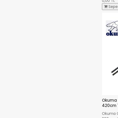
0,00 TL
Sepe
Okuma C
420cm 1
Okuma C