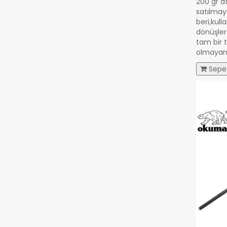
200 gr at
satılmay
beri,kull
dönüşler 
tam bir 
olmayan 
0,00 TL
Sepe