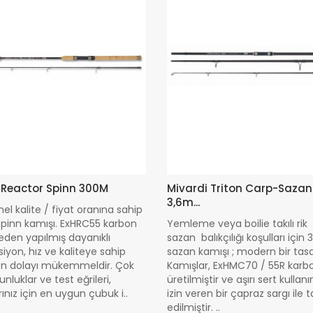
 Reactor Spinn 300M
Mivardi Triton Carp-Sazan
3,6m...
 kalite / fiyat oranına sahip
spinn kamışı. ExHRC55 karbon
Yemleme veya boilie takılı rik 
en yapılmış dayanıklı
sazan balıkçılığı koşulları için
iyon, hız ve kaliteye sahip
sazan kamışı ; modern bir tas
en dolayı mükemmeldir. Çok
Kamışlar, ExHMC70 / 55R kar
zunluklar ve test eğrileri,
üretilmiştir ve aşırı sert kullan
rınız için en uygun çubuk i..
izin veren bir çapraz sargı ile 
edilmiştir. ..