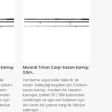
 kamışı
Mivardi Triton Carp-Sazan kamışı
3,9m...
ile
Yemleme veya boilie takılı rik ile
 3 bölüm
sazan balıkçılığı koşulları için 3 bölüm
arım.
sazan kamışı ; modern bir tasarım.
bondan
Kamışlar, ExHMC70 / 55R karbondan
ım için
üretilmiştir ve aşırı sert kullanım için
takviye
izin veren bir çapraz sargı ile takviye
edilmiştir. ..