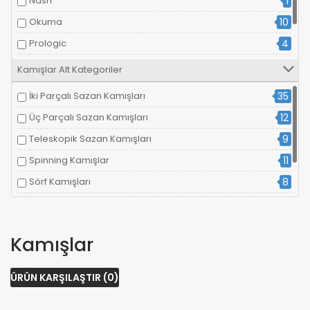
Nash
1
Okuma
10
Prologic
4
Ron Thomson
2
Kamışlar Alt Kategoriler
Shimano
12
İki Parçalı Sazan Kamışları
35
Üç Parçalı Sazan Kamışları
12
Teleskopik Sazan Kamışları
9
Spinning Kamışlar
11
Sörf Kamışları
8
Göl Kamışları
4
Diğer Kamışlar
3
Kamışlar
ÜRÜN KARŞILAŞTIR (0)