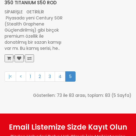
350 TITANIUM S50 ROD
SİPARİŞLE GETİRİLİR
Piyasada yeni Century SGR
(Stealth Graphene
Güçlendirilmiş) gibi birçok
premium özellik ile
donatılmış bir sazan kamışı
var mı. Bu kamış serisi, he..
26.062,68 TL
|<
<
1
2
3
4
5
Gösterilen: 73 ile 83 arası, toplam: 83 (5 Sayfa)
Email Listemize Sizde Kayıt Olun