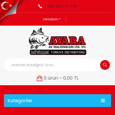
(+90)-553 170 77 36
Hesabım
0 ürün - 0,00 TL
Kategoriler