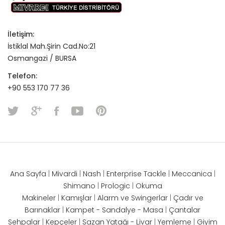
İletişim:
İstiklal Mah.Şirin Cad.No:21
Osmangazi / BURSA
Telefon:
+90 553 170 77 36
Ana Sayfa
|
Mivardi
|
Nash
|
Enterprise Tackle
|
Meccanica
|
Shimano
|
Prologic
|
Okuma
Makineler
|
Kamışlar
|
Alarm ve Swingerlar
|
Çadır ve
Barınaklar
|
Kampet - Sandalye - Masa
|
Çantalar
Sehpalar
|
Kepçeler
|
Sazan Yatağı - Livar
|
Yemleme
|
Giyim