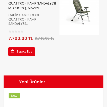
QUATTRO- KAMP SANDALYESİ
,
M-CHCCQ
,
Mivardi
CAHİR CAMO CODE
QUATTRO- KAMP
SANDALYES...
7.700,00 TL
8.740,00 TL
Sepete Ekle
Yeni
Ürünler
New