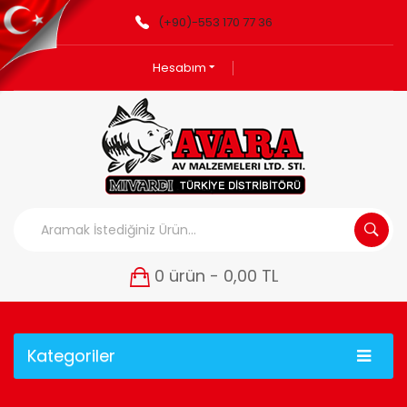
(+90)-553 170 77 36
Hesabım
0 ürün - 0,00 TL
Kategoriler