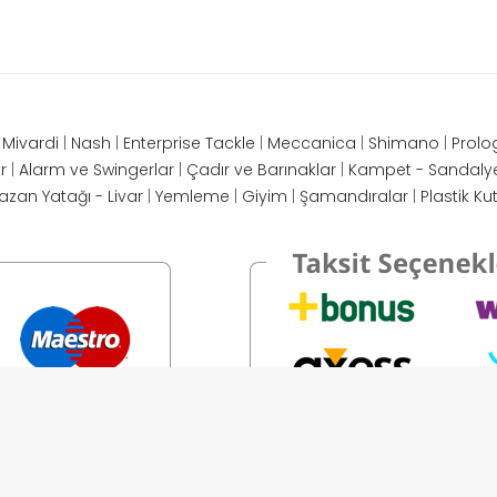
|
Mivardi
|
Nash
|
Enterprise Tackle
|
Meccanica
|
Shimano
|
Prolo
r
|
Alarm ve Swingerlar
|
Çadır ve Barınaklar
|
Kampet - Sandaly
azan Yatağı - Livar
|
Yemleme
|
Giyim
|
Şamandıralar
|
Plastik Ku
ANA SAYFA
MIVARDI
NASH