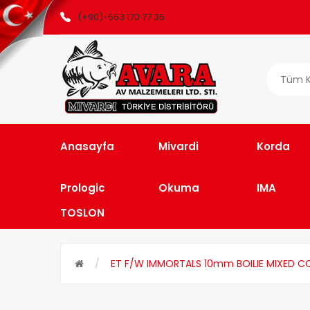
(+90)-553 170 77 36
Tüm K
Anasayfa
Mivardi
Korda
Prologic
Okuma
IMA
TOSLON
ET F/W IMMORTALS 10mm BOILIE MIXED 