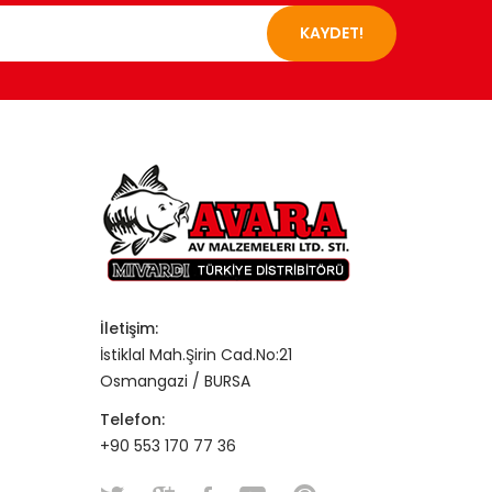
KAYDET!
İletişim:
İstiklal Mah.Şirin Cad.No:21
Osmangazi / BURSA
Telefon:
+90 553 170 77 36