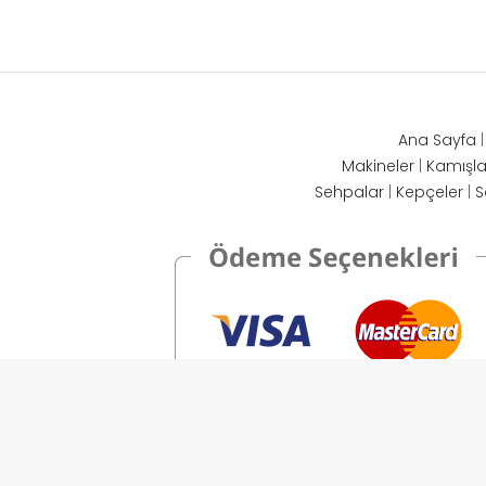
Ana Sayfa
Makineler
|
Kamışla
Sehpalar
|
Kepçeler
|
S
Avara Av Malzemeleri © 2026 - Tüm Hakları Saklıdır.