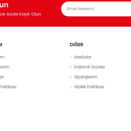
lun
ize Sizde Kayıt Olun
M
DIĞER
ım
Markalar
şlerim
İndirimli Ürünler
ar
Siparişlerim
 Politikası
Gizlilik Politikası