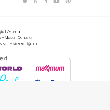
gic
|
Okuma
e - Masa
|
Çantalar
tular
|
Misineler
|
İğneler
ENTERPRISE TACKLE
MECCANICA
BIZE ULAŞIN