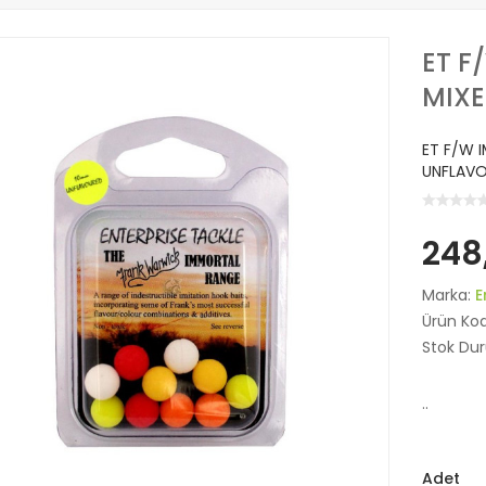
ET F
MIX
ET F/W 
UNFLAV
248
Marka:
E
Ürün Ko
Stok Du
..
Adet