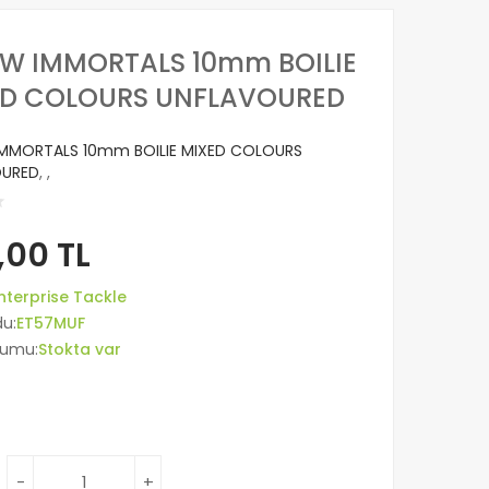
/W IMMORTALS 10mm BOILIE
ED COLOURS UNFLAVOURED
IMMORTALS 10mm BOILIE MIXED COLOURS
OURED
,
,
,00 TL
nterprise Tackle
du:
ET57MUF
rumu:
Stokta var